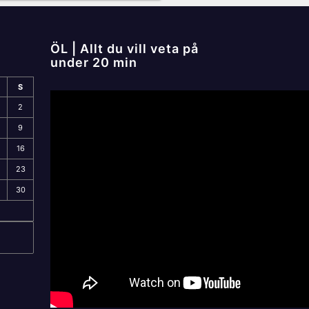
ÖL | Allt du vill veta på
under 20 min
S
2
9
16
23
30