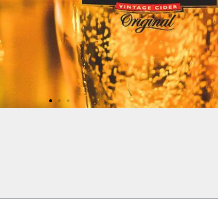
er och blanddrycker
ckerna som liknar öl i alkoholhalt finns cider och
maksatta med flera olika ämnen och i regel väldigt
färgglada. Det är inte...