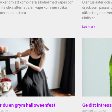
ycker om att kombinera alkohol med vapes och
Ölentusiaster och v
 lite olika alternativ. En vape kommer i olika
dryck som passar bä
ch det är ett bra
såklart inget unive
riktlinjer
Läs mer »
ar du en grym halloweenfest
Ge ditt intre
, 2022
augusti 22, 2022