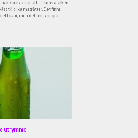
inälskare älskar att diskutera vilken
st till olika maträtter. Det finns
rsellt svar, men det finns några
sse utrymme