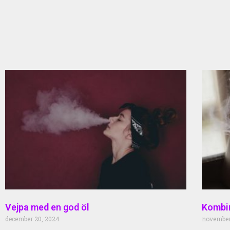
Vejpa med en god öl
Kombin
december 20, 2024
november