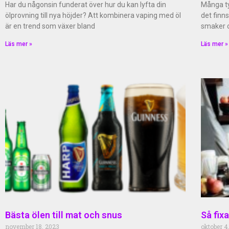
Har du någonsin funderat över hur du kan lyfta din
Många t
ölprovning till nya höjder? Att kombinera vaping med öl
det finns
är en trend som växer bland
smaker o
Läs mer »
Läs mer »
Bästa ölen till mat och snus
Så fix
november 18, 2023
oktober 4