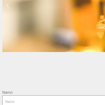
Cid
Bland de svagare dry
blanddrycker. De är s
Namn