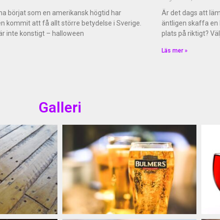
 ha börjat som en amerikansk högtid har
Är det dags att lä
n kommit att få allt större betydelse i Sverige.
äntligen skaffa en 
är inte konstigt – halloween
plats på riktigt? Vä
Läs mer »
Galleri