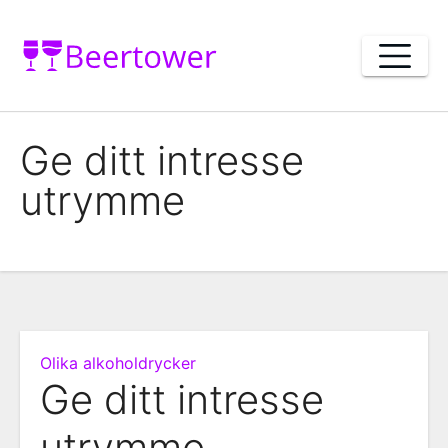
Skip
to
content
Ge ditt intresse
utrymme
Olika alkoholdrycker
Ge ditt intresse
utrymme