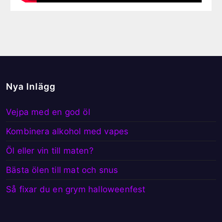
Nya Inlägg
Vejpa med en god öl
Kombinera alkohol med vapes
Öl eller vin till maten?
Bästa ölen till mat och snus
Så fixar du en grym halloweenfest