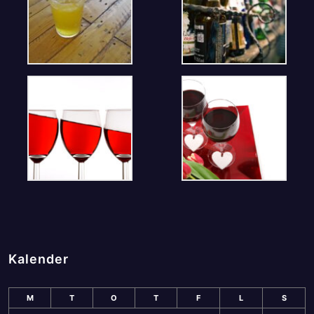
Kalender
M
T
O
T
F
L
S