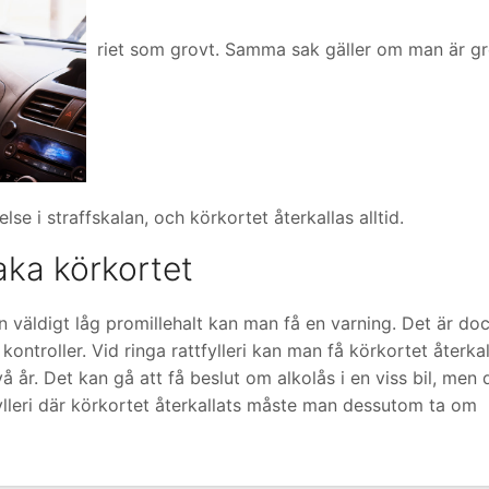
riet som grovt. Samma sak gäller om man är gr
lse i straffskalan, och körkortet återkallas alltid.
baka körkortet
 väldigt låg promillehalt kan man få en varning. Det är do
kontroller. Vid ringa rattfylleri kan man få körkortet återkal
 två år. Det kan gå att få beslut om alkolås i en viss bil, men 
ttfylleri där körkortet återkallats måste man dessutom ta om