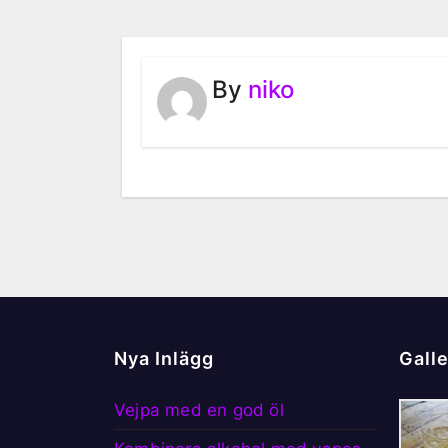
By
niko
Nya Inlägg
Galle
Vejpa med en god öl