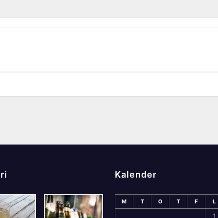
ri
Kalender
M
T
O
T
F
L
1