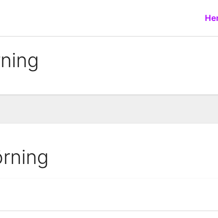
He
rning
örning