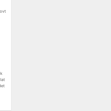
ovt
ck
lat
det