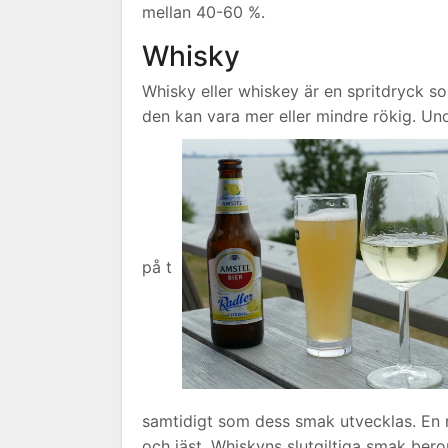
mellan 40-60 %.
Whisky
Whisky eller whiskey är en spritdryck so
den kan vara mer eller mindre rökig. Und
på t
samtidigt som dess smak utvecklas. En ri
och jäst. Whiskyns slutgiltiga smak ber