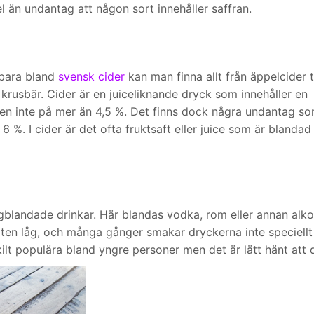
el än undantag att någon sort innehåller saffran.
 bara bland
svensk cider
kan man finna allt från äppelcider ti
krusbär. Cider är en juiceliknande dryck som innehåller en
len inte på mer än 4,5 %. Det finns dock några undantag s
 %. I cider är det ofta fruktsaft eller juice som är blandad
gblandade drinkar. Här blandas vodka, rom eller annan alko
lten låg, och många gånger smakar dryckerna inte speciellt
ilt populära bland yngre personer men det är lätt hänt att 