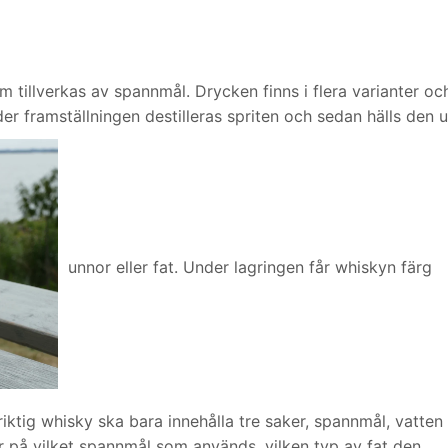
m tillverkas av spannmål. Drycken finns i flera varianter oc
er framställningen destilleras spriten och sedan hälls den 
unnor eller fat. Under lagringen får whiskyn färg
ktig whisky ska bara innehålla tre saker, spannmål, vatten
or på vilket spannmål som används, vilken typ av fat den